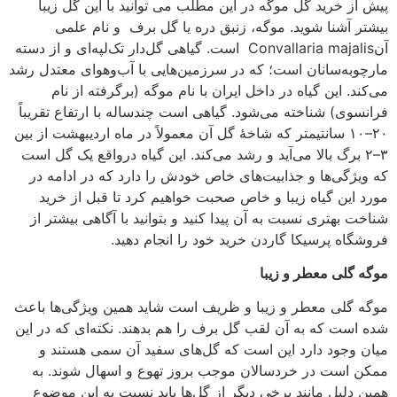
پیش از خرید گل موگه در این مطلب می توانید با این گل زیبا
بیشتر آشنا شوید. موگه، زنبق دره یا گل برف و نام علمی
آنConvallaria majalis است. گیاهی گل‌دار تک‌لپه‌ای و از دسته
مارچوبه‌سانان است؛ که در سرزمین‌هایی با آب‌وهوای معتدل رشد
می‌کند. این گیاه در داخل ایران با نام موگه (برگرفته از نام
فرانسوی) شناخته می‌شود. گیاهی است چندساله با ارتفاع تقریباً
۲۰–۱۰ سانتیمتر که شاخهٔ گل آن معمولاً در ماه اردیبهشت از بین
۳–۲ برگ بالا می‌آید و رشد می‌کند. این گیاه درواقع یک گل است
که ویژگی‌ها و جذابیت‌های خاص خودش را دارد که در ادامه در
مورد این گیاه زیبا و خاص صحبت خواهیم کرد تا قبل از خرید
شناخت بهتری نسبت به آن پیدا کنید و بتوانید با آگاهی بیشتر از
فروشگاه پرسیکا گاردن خرید خود را انجام دهید.
موگه گلی معطر و زیبا
موگه گلی معطر و زیبا و ظریف است شاید همین ویژگی‌ها باعث
شده است که به آن لقب گل برف را هم بدهند. نکته‌ای که در این
میان وجود دارد این است که گل‌های سفید آن سمی هستند و
ممکن است در خردسالان موجب بروز تهوع و اسهال شوند. به
همین دلیل مانند برخی دیگر از گل‌ها باید نسبت به این موضوع