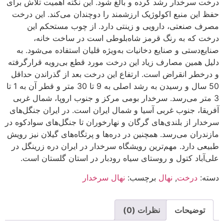
درخت سرخدار رشد کرده و بالغ شود. این نکته اهمیت تلاش برای
حفظ این منبع اکولوژیک ارزشمند را دوچندان می‌کند. این درخت
مصرف صنعتی، دارویی و زینتی دارد. از چوب مستحکم این
درخت که به رنگ قرمز شاه‌بلوطی است در ساخت خانه،
صنایع‌دستی و صنایع دخانیات به‌ویژه قلیان استفاده می‌شود. به
دلیل همین مصارف زیاد این درخت مورد قطع بی‌رویه قرارگرفته
و درخطر انقراض است. ارتفاع این درخت بعد از گذراندن حداقل
50 سال و رسیدن به رشد اصلی به 9 تا 30 متر و قطر آن به 1 تا
3 متر می‌رسد. سرخدار بومی مرکز و جنوب اروپا، شمال غربی
آفریقا، جنوب غربی آسیا و شمال ایران است. در ایران جنگل‌های
سرخدار از بلندی‌های گرگان و نهارخوران تا جنگل‌های سوادکوه در
مازندران می‌رسد. همچنین در دره‌ها و پرتگاه‌های گیلان نیز رویش
طبیعی دارد. مهم‌ترین رویشگاه سرخدار در ایران دره زرینگل در
علی‌آباد کتول و روستای سیاه رودبار در استان گلستان است.
دسته:
درخت
,
نهال
برچسب:
نهال سرخدار
توضیحات
نظرات (0)