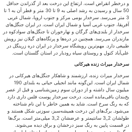
و درخطر انقراض است. ارتفاع این درخت بعد از گذراندن حداقل
50 سال و رسیدن به رشد اصلی به 9 تا 30 متر و قطر آن به 1 تا
3 متر می‌رسد. سرخدار بومی مرکز و جنوب اروپا، شمال غربی
آفریقا، جنوب غربی آسیا و شمال ایران است. در ایران جنگل‌های
سرخدار از بلندی‌های گرگان و نهارخوران تا جنگل‌های سوادکوه در
مازندران می‌رسد. همچنین در دره‌ها و پرتگاه‌های گیلان نیز رویش
طبیعی دارد. مهم‌ترین رویشگاه سرخدار در ایران دره زرینگل در
علی‌آباد کتول و روستای سیاه رودبار در استان گلستان است.
سرخدار میراث زنده هیرکانی
سرخدار میراث زنده، ارزشمند و شاهکار جنگل‌های هیرکانی در
شمال ایران است. این‌گونه مانند انجیلی حیاتی به بلندای 190
میلیون سال داشته و از دوران سوم زمین‌شناسی و قبل از عصر
یخ‌بندان باقی‌مانده است. درخت سرخدار پوست فلس داری دارد
که به رنگ سرخ است. شاید به همین خاطر با این نام شناخته
می‌شود. برگ‌های این درخت همیشه‌سبز، سوزنی شکل هستند و
طولشان 2_3 سانتیمتر و عرضشان 2_3 میلی‌متر است. برگ‌ها
در قسمت پایین به رنگ سبز درخشان و براق دیده می‌شوند.
برگ‌ها و هسته سرخدار بسیار سمی است. انسان‌های اولیه از