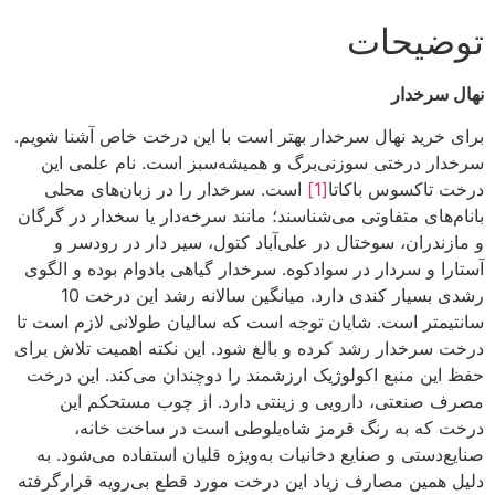
توضیحات
نهال سرخدار
برای خرید نهال سرخدار بهتر است با این درخت خاص آشنا شویم.
سرخدار درختی سوزنی‌برگ و همیشه‌سبز است. نام علمی این
درخت تاکسوس باکاتا
[1]
است. سرخدار را در زبان‌های محلی
بانام‌های متفاوتی می‌شناسند؛ مانند سرخه‌دار یا سخدار در گرگان
و مازندران، سوختال در علی‌آباد کتول، سیر دار در رودسر و
آستارا و سردار در سوادکوه. سرخدار گیاهی بادوام بوده و الگوی
رشدی بسیار کندی دارد. میانگین سالانه رشد این درخت 10
سانتیمتر است. شایان توجه است که سالیان طولانی لازم است تا
درخت سرخدار رشد کرده و بالغ شود. این نکته اهمیت تلاش برای
حفظ این منبع اکولوژیک ارزشمند را دوچندان می‌کند. این درخت
مصرف صنعتی، دارویی و زینتی دارد. از چوب مستحکم این
درخت که به رنگ قرمز شاه‌بلوطی است در ساخت خانه،
صنایع‌دستی و صنایع دخانیات به‌ویژه قلیان استفاده می‌شود. به
دلیل همین مصارف زیاد این درخت مورد قطع بی‌رویه قرارگرفته